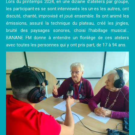
Lors du printemps 2024, en une dizaine d’ateliers par groupe,
les participant·es se sont interviewés les un·es les autres, ont
discuté, chanté, improvisé et joué ensemble. Ils ont animé les
émissions, assuré la technique du plateau, créé les jingles,
bruité des paysages sonores, choisi l’habillage musical…
BANANE FM donne à entendre un florilège de ces ateliers
avec toutes les personnes qui y ont pris part, de 17 à 94 ans.