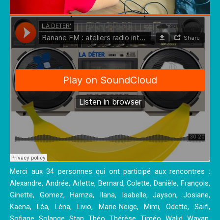
Merci aux 34 personnes qui ont participé aux rencontres :
Alexandre, Andrée, Arlette, Bernard, Colette, Danièle, François,
Ginette, Gomez, Hamza, Ilana, Isabelle, Jayson, Josiane,
Kaena, Léa, Léna, Livio, Marie-Neige, Mimi, Odette, Saïfi,
Sofiane, Solange, Stan, Théo, Thérèse, Timéo, Walid, Wayan,